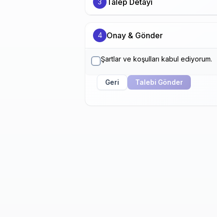
Talep Detayı
3
Onay & Gönder
4
Şartlar ve koşulları kabul ediyorum.
Geri
Talebi Gönder